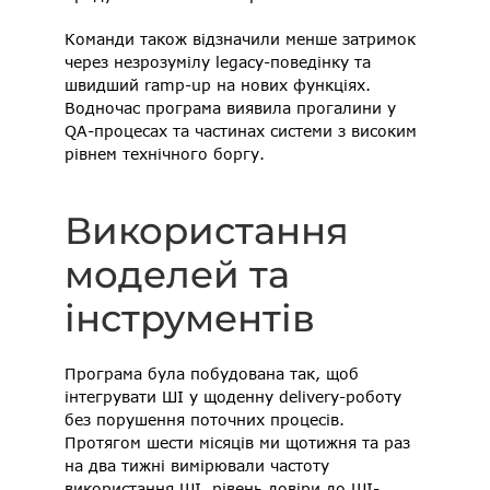
Команди також відзначили менше затримок 
через незрозумілу legacy-поведінку та 
швидший ramp-up на нових функціях. 
Водночас програма виявила прогалини у 
QA-процесах та частинах системи з високим 
рівнем технічного боргу. 
Використання 
моделей та 
інструментів 
Програма була побудована так, щоб 
інтегрувати ШІ у щоденну delivery-роботу 
без порушення поточних процесів. 
Протягом шести місяців ми щотижня та раз 
на два тижні вимірювали частоту 
використання ШІ, рівень довіри до ШІ-