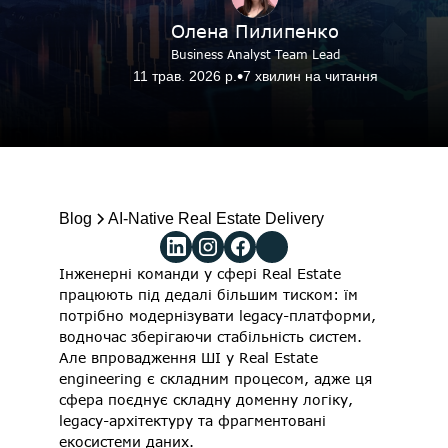
Олена Пилипенко
Business Analyst Team Lead
•
11 трав. 2026 р.
7 хвилин на читання
Зʼвязатися з нами
Blog
Blog
AI‑Native Real Estate Delivery
Інженерні команди у сфері Real Estate 
працюють під дедалі більшим тиском: їм 
потрібно модернізувати legacy-платформи, 
водночас зберігаючи стабільність систем. 
Але впровадження ШІ у Real Estate 
engineering є складним процесом, адже ця 
сфера поєднує складну доменну логіку, 
legacy-архітектуру та фрагментовані 
екосистеми даних. 