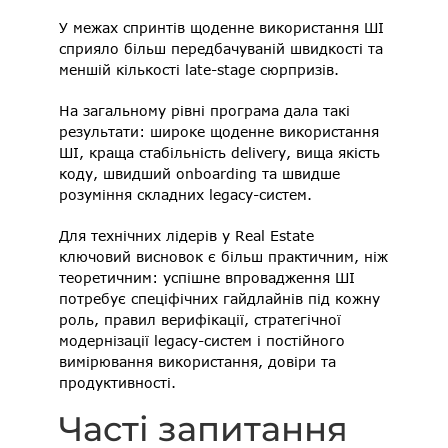
У межах спринтів щоденне використання ШІ 
сприяло більш передбачуваній швидкості та 
меншій кількості late-stage сюрпризів. 
На загальному рівні програма дала такі 
результати: широке щоденне використання 
ШІ, краща стабільність delivery, вища якість 
коду, швидший onboarding та швидше 
розуміння складних legacy-систем. 
Для технічних лідерів у Real Estate 
ключовий висновок є більш практичним, ніж 
теоретичним: успішне впровадження ШІ 
потребує спеціфічних гайдлайнів під кожну 
роль, правил верифікації, стратегічної 
модернізації legacy-систем і постійного 
вимірювання використання, довіри та 
продуктивності. 
Часті запитання