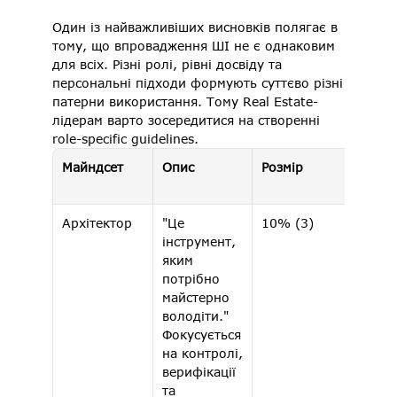
Один із найважливіших висновків полягає в 
тому, що впровадження ШІ не є однаковим 
для всіх. Різні ролі, рівні досвіду та 
персональні підходи формують суттєво різні 
патерни використання. Тому Real Estate-
лідерам варто зосередитися на створенні 
role-specific guidelines. 
Майндсет
Опис
Розмір
Прод
сть
Архітектор 
"Це 
10% (3) 
4.67
 
інструмент, 
ща) 
яким 
потрібно 
майстерно 
володіти." 
Фокусується 
на контролі, 
верифікації 
та 