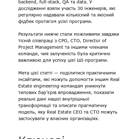
backend, full-stack, QA та data. У 
дослідженні взяли участь 30 інженерів, які 
регулярно надавали кількісний та якісний 
фідбек протягом усієї програми. 
Результати нижче стали можливими завдяки 
тісній співпраці з CPO, CTO, Director of 
Project Management та іншими членами 
команди, чия залученість була критично 
важливою для успіху цієї ШІ-програми. 
Мета цієї статті — поділитися практичними 
інсайтами, які можуть допомогти іншим Real 
Estate engineering-командам уникнути 
типових бар’єрів впровадження, показати 
реальні дані нашої внутрішньої 
трансформації та описати прагматичну 
модель, яку Real Estate CEO та CTO можуть 
застосувати у власних організаціях. 