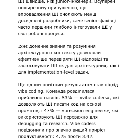
ШІ швидше, ніж junior-інженери. Всупереч 
поширеному припущенню, що 
впровадження ШІ очолюють менш 
досвідчені розробники, саме senior-фахівці 
часто першими глибоко інтегрували ШІ у 
свої робочі процеси. 
Їхнє доменне знання та розуміння 
архітектурного контексту дозволяли 
ефективніше перевіряти ШІ-відповіді та 
застосовувати ШІ як для архітектурних, так і 
для implementation-level задач. 
Ще одним помітним результатом став підхід 
vibe coding. Команда розділилася 
приблизно навпіл: 53% — «vibe coders», які 
дозволяють ШІ писати код на основі 
промптів, і 47% — «precision engineers», які 
використовують ШІ переважно для 
debugging та research. Vibe coders 
повідомили про значно вищий приріст 
продуктивності: 4.25 проти 3.42. 