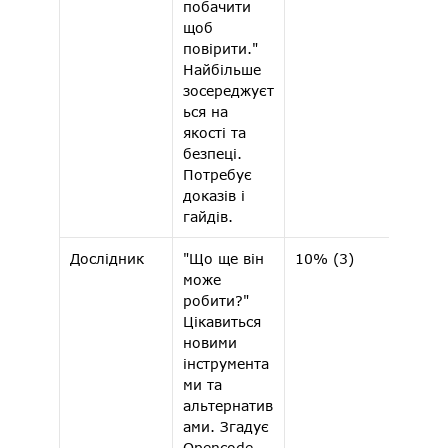
побачити 
щоб 
повірити." 
Найбільше 
зосереджуєт
ься на 
якості та 
безпеці. 
Потребує 
доказів і 
гайдів.
Дослідник 
"Що ще він 
10% (3) 
3.67 
може 
робити?" 
Цікавиться 
новими 
інструмента
ми та 
альтернатив
ами. Згадує 
Opencode, 