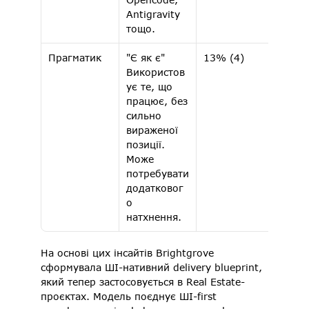
Antigravity 
тощо.
Прагматик 
"Є як є" 
13% (4) 
3.33 
Використов
ує те, що 
працює, без 
сильно 
вираженої 
позиції. 
Може 
потребувати 
додатковог
о 
натхнення.
На основі цих інсайтів Brightgrove 
сформувала ШІ-нативний delivery blueprint, 
який тепер застосовується в Real Estate-
проєктах. Модель поєднує ШІ-first 