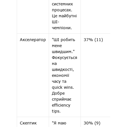
системних 
процесах. 
Це майбутні 
ШІ-
чемпіони.
Акселератор
"ШІ робить 
37% (11) 
4.09 
мене 
швидшим." 
Фокусується 
на 
швидкості, 
економії 
часу та 
quick wins. 
Добре 
сприймає 
efficiency 
tips.
Скептик 
"Я маю 
30% (9) 
3.62 