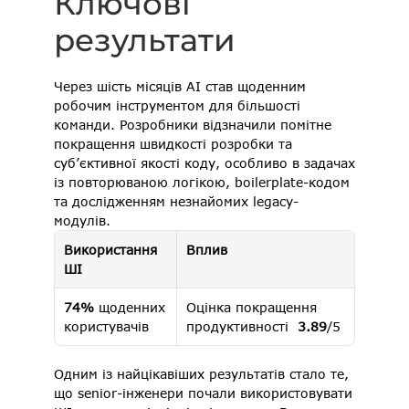
Ключові 
результати
Через шість місяців AI став щоденним 
робочим інструментом для більшості 
команди. Розробники відзначили помітне 
покращення швидкості розробки та 
суб’єктивної якості коду, особливо в задачах 
із повторюваною логікою, boilerplate-кодом 
та дослідженням незнайомих legacy-
модулів. 
Використання 
Вплив
ШІ
74%
 щоденних 
Оцінка покращення 
користувачів 
продуктивності  
3.89
/5 
Одним із найцікавіших результатів стало те, 
що senior-інженери почали використовувати 