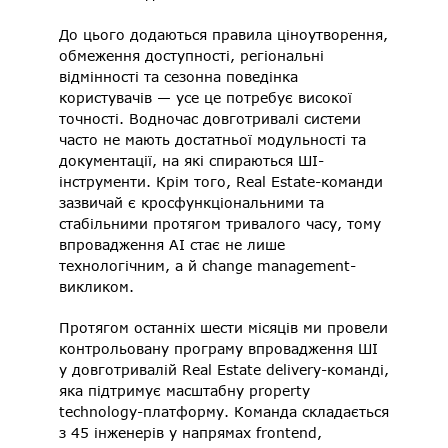
До цього додаються правила ціноутворення, 
обмеження доступності, регіональні 
відмінності та сезонна поведінка 
користувачів — усе це потребує високої 
точності. Водночас довготривалі системи 
часто не мають достатньої модульності та 
документації, на які спираються ШІ-
інструменти. Крім того, Real Estate-команди 
зазвичай є кросфункціональними та 
стабільними протягом тривалого часу, тому 
впровадження AI стає не лише 
технологічним, а й change management-
викликом. 
Протягом останніх шести місяців ми провели 
контрольовану програму впровадження ШІ 
у довготривалій Real Estate delivery-команді, 
яка підтримує масштабну property 
technology-платформу. Команда складається 
з 45 інженерів у напрямах frontend, 