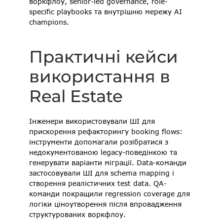
воркфлоу, senior-led governance, role-
specific playbooks та внутрішню мережу AI 
champions. 
Практичні кейси 
використання в 
Real Estate
Інженери використовували ШІ для 
прискорення рефакторингу booking flows: 
інструменти допомагали розібратися з 
недокументованою legacy-поведінкою та 
генерувати варіанти міграції. Data-команди 
застосовували ШІ для schema mapping і 
створення реалістичних test data. QA-
команди покращили regression coverage для 
логіки ціноутворення після впровадження 
структурованих воркфлоу. 