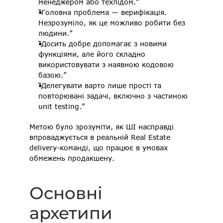
менеджером або техлідом.” 
“Головна проблема — верифікація. 
Незрозуміло, як це можливо робити без 
людини.” 
“Досить добре допомагає з новими 
функціями, але його складно 
використовувати з наявною кодовою 
базою.” 
“Делегувати варто лише прості та 
повторювані задачі, включно з частиною 
unit testing.” 
Метою було зрозуміти, як ШІ насправді 
впроваджується в реальній Real Estate 
delivery-команді, що працює в умовах 
обмежень продакшену.
Основні 
архетипи  