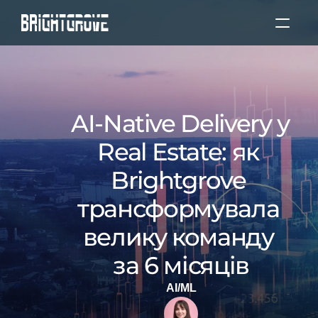
Про нас  
Послуги  
AI-Native Delivery у 
Our Experience
Real Estate: як 
Brightgrove 
Наші клієнти
трансформувала 
Локації  
велику команду 
за 6 місяців
Blog
AI/ML
Select Language