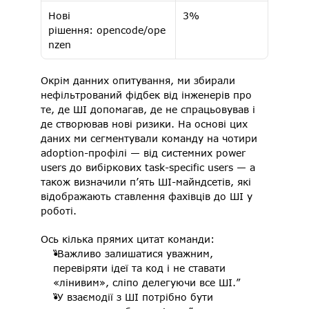
Нові 
3% 
рішення: opencode/ope
nzen 
Окрім данних опитування, ми збирали 
нефільтрований фідбек від інженерів про 
те, де ШІ допомагав, де не спрацьовував і 
де створював нові ризики. На основі цих 
даних ми сегментували команду на чотири 
adoption-профілі — від системних power 
users до вибіркових task-specific users — а 
також визначили п’ять ШІ-майндсетів, які 
відображають ставлення фахівців до ШІ у 
роботі. 
Ось кілька прямих цитат команди: 
“Важливо залишатися уважним, 
перевіряти ідеї та код і не ставати 
«лінивим», сліпо делегуючи все ШІ.” 
“У взаємодії з ШІ потрібно бути 