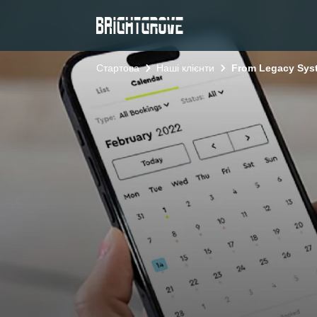
Стартова
Наші клієнти
From Legacy Sys