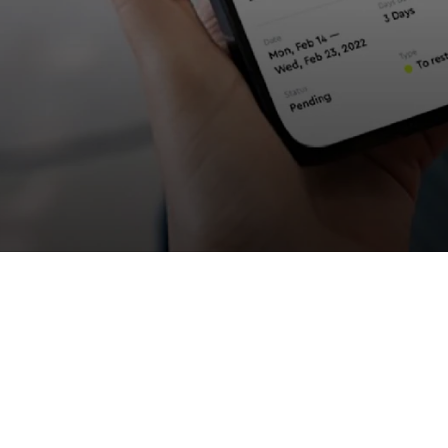
Bright Portal
System Built
How Brightgrove built its own HR and
available for other companies. 99.9% 
ERP
Oracle APEX
E-commerce