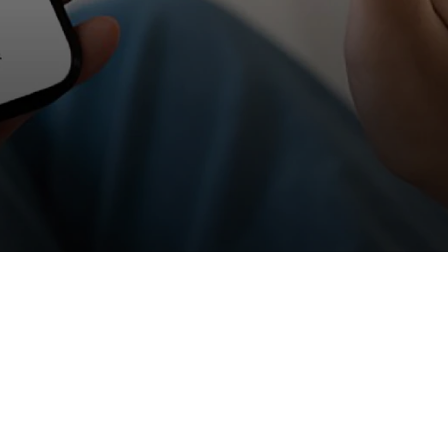
: Custom ERP & HR 
 on Oracle APEX
 ERP portal on Oracle APEX, replacing Redmine. Now 
uptime. 50% referral hiring rate achieved.