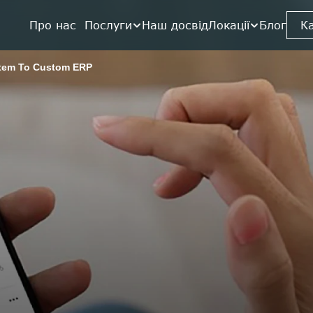
Про нас  
Послуги
Наш досвід
Локації
Блог
К
tem To Custom ERP