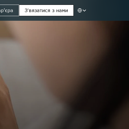
Select Language
ар'єра
Зʼвязатися з нами